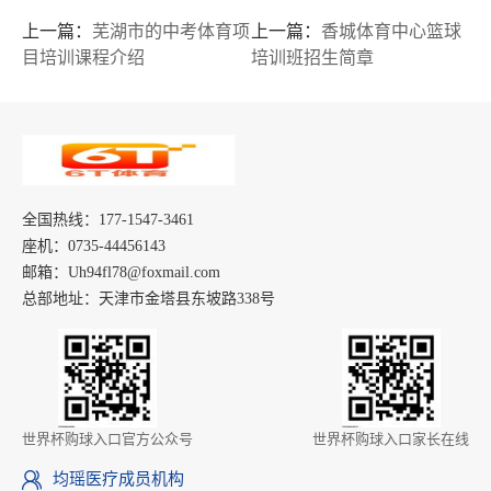
上一篇：
芜湖市的中考体育项
上一篇：
香城体育中心篮球
目培训课程介绍
培训班招生简章
全国热线：177-1547-3461
座机：0735-44456143
邮箱：Uh94fl78@foxmail.com
总部地址：天津市金塔县东坡路338号
世界杯购球入口官方公众号
世界杯购球入口家长在线
均瑶医疗成员机构