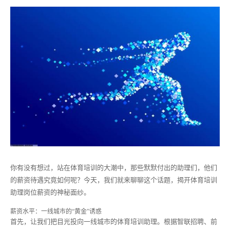
你有没有想过，站在体育培训的大潮中，那些默默付出的助理们，他们
的薪资待遇究竟如何呢？今天，我们就来聊聊这个话题，揭开体育培训
助理岗位薪资的神秘面纱。
薪资水平：一线城市的“黄金”诱惑
首先，让我们把目光投向一线城市的体育培训助理。根据智联招聘、前