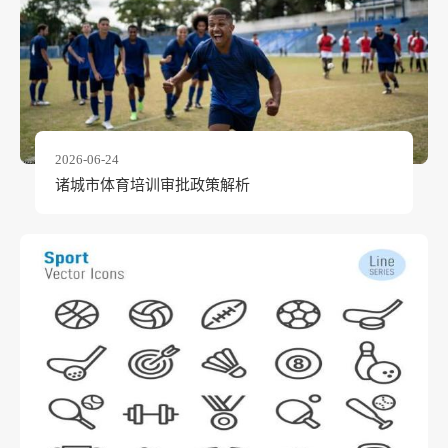
2026-06-24
诸城市体育培训审批政策解析