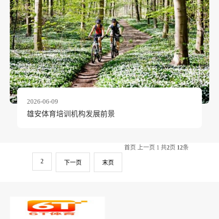
2026-06-09
雄安体育培训机构发展前景
首页
上一页
1
共
2
页
12
条
2
下一页
末页