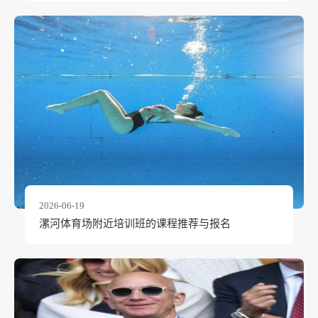
2026-06-19
漯河体育场附近培训班的课程推荐与报名