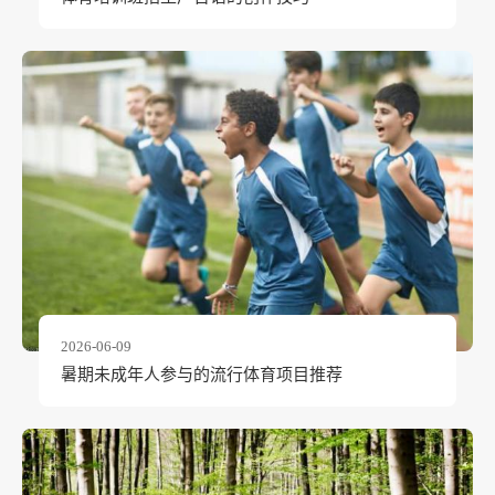
2026-06-09
暑期未成年人参与的流行体育项目推荐