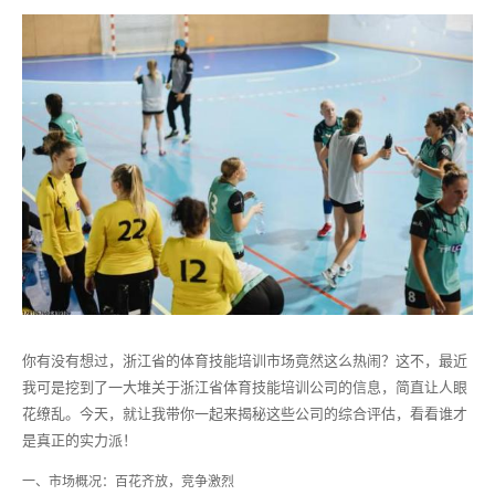
你有没有想过，浙江省的体育技能培训市场竟然这么热闹？这不，最近
我可是挖到了一大堆关于浙江省体育技能培训公司的信息，简直让人眼
花缭乱。今天，就让我带你一起来揭秘这些公司的综合评估，看看谁才
是真正的实力派！
一、市场概况：百花齐放，竞争激烈