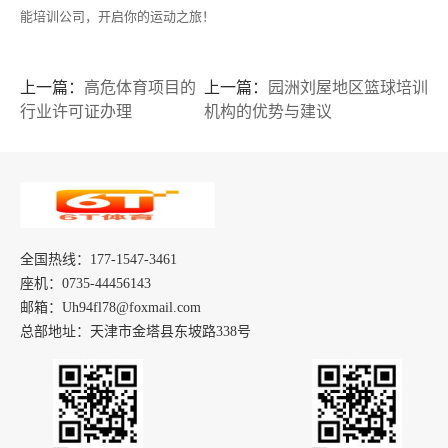
能培训公司，开启你的运动之旅！
上一篇：
高危体育项目的
上一篇：
园洲刘屋地区篮球培训
行业许可证办理
机构的优势与建议
全国热线：177-1547-3461
座机：0735-44456143
邮箱：Uh94fl78@foxmail.com
总部地址：天津市金塔县东坡路338号